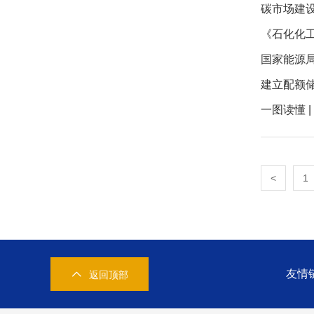
碳市场建设
《石化化工
建立配额
一图读懂 
<
1
友情
返回顶部