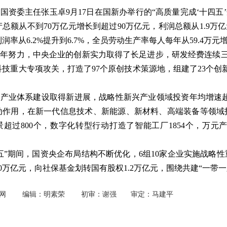
国资委主任张玉卓9月17日在国新办举行的“高质量完成‘十四五
总额从不到70万亿元增长到超过90万亿元，利润总额从1.9万亿元
润率从6.2%提升到6.7%，全员劳动生产率每人每年从59.4万元增
年努力，中央企业的创新实力取得了长足进步，研发经费连续三年
科技重大专项攻关，打造了97个原创技术策源地，组建了23个
产业体系建设取得新进展，战略性新兴产业领域投资年均增速超
动作用，在新一代信息技术、新能源、新材料、高端装备等领域打
超过800个，数字化转型行动打造了智能工厂1854个，万元
五”期间，国资央企布局结构不断优化，6组10家企业实施战略
0万亿元，向社保基金划转国有股权1.2万亿元，围绕共建“一带一
化新网 编辑：明素荣 初审：谢强 审定：马建平