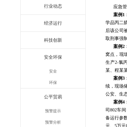
行业动态
应急管
案例1
学品丙二
经济运行
后该公司
取刑事强
科技创新
案例2
窝点，现场
安全环保
生产2-
某、程某
安全
案例3
环保
续，现场
公安、生态
公平贸易
案例4
司802车
预警提示
备运行参
预警分析
元、5万元