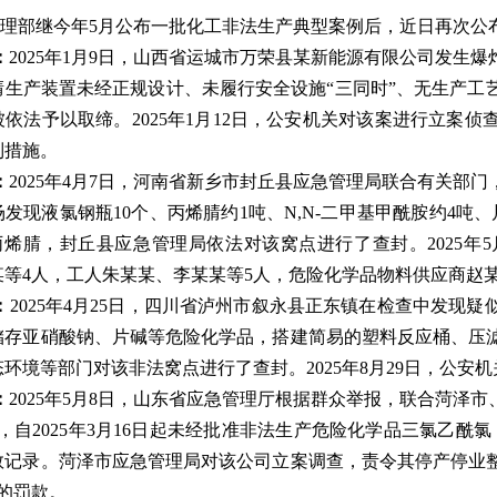
理部继今年5月公布一批化工非法生产典型案例后，近日再次公
：
2025年1月9日，山西省运城市万荣县某新能源有限公司发生
腈生产装置未经正规设计、未履行安全设施“三同时”、无生产工
被依法予以取缔。2025年1月12日，公安机关对该案进行立案
制措施。
：
2025年4月7日，河南省新乡市封丘县应急管理局联合有关部
发现液氯钢瓶10个、丙烯腈约1吨、N,N-二甲基甲酰胺约4
氯丙烯腈，封丘县应急管理局依法对该窝点进行了查封。2025年
某等4人，工人朱某某、李某某等5人，危险化学品物料供应商赵
：
2025年4月25日，四川省泸州市叙永县正东镇在检查中发现
储存亚硝酸钠、片碱等危险化学品，搭建简易的塑料反应桶、压
环境等部门对该非法窝点进行了查封。2025年8月29日，公
：
2025年5月8日，山东省应急管理厅根据群众举报，联合菏泽
间，自2025年3月16日起未经批准非法生产危险化学品三氯乙酰
数记录。菏泽市应急管理局对该公司立案调查，责令其停产停业整
的罚款。